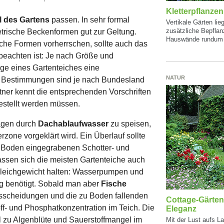
Kletterpflanzen
il des Gartens
passen. In sehr formal
Vertikale Gärten li
zusätzliche Bepflan
rische Beckenformen gut zur Geltung.
Hauswände rundum 
che Formen vorherrschen, sollte auch das
beachten ist: Je nach Größe und
lage eines Gartenteiches eine
NATUR
ie Bestimmungen sind je nach Bundesland
tner kennt die entsprechenden Vorschriften
estellt werden müssen.
lagen durch
Dachablaufwasser
zu speisen,
erzone vorgeklärt wird. Ein Überlauf sollte
 Boden eingegrabenen Schotter- und
lassen sich die meisten Gartenteiche auch
 Gleichgewicht halten: Wasserpumpen und
ig benötigt. Sobald man aber
Fische
Ausscheidungen und die zu Boden fallenden
Cottage-Gärten
off- und Phosphatkonzentration im Teich. Die
Eleganz
 zu Algenblüte und Sauerstoffmangel im
Mit der Lust aufs L