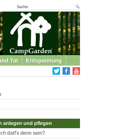
Suche:
und Tat
Entspannung
n
h anlegen und pflegen
ch darf's denn sein?