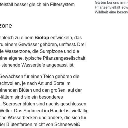
Gärten bei uns imme
elsfall besser gleich ein Filtersystem
Pflanzenvielfalt so
Wildheit eine beson
zone
tenteich zu einem
Biotop
entwickeln, das
 zu einem Gewässer gehören, umfasst. Drei
die Wasserzone, die Sumpfzone und die
ine eigene, typische Pflanzengesellschaft
g stehende Wassertiefe angepasst ist.
 Gewächsen für einen Teich gehören die
chtvollen, je nach Art und Sorte im
einenden Blüten und den großen, auf der
ttern sind sie ein besonderes
. Seerosenblüten sind nachts geschlossen
tter. Das Sortiment im Handel ist vielfältig
ache Wasserbecken und andere, die sich für
 der Blütenfarben reicht von Schneeweiß