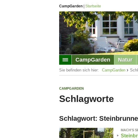
CampGarden
|
Startseite
CampGarden
Natur
Sie befinden sich hier:
CampGarden
Schl
CAMPGARDEN
Schlagworte
Schlagwort: Steinbrunn
MACH'S S
Steinb