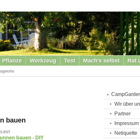
Pflanze
Werkzeug
Test
Mach's selbst
Rat 
agworte
CampGarde
Wir über u
Partner
en bauen
Impressum
ELBST
Netiquette
runnen bauen - DIY