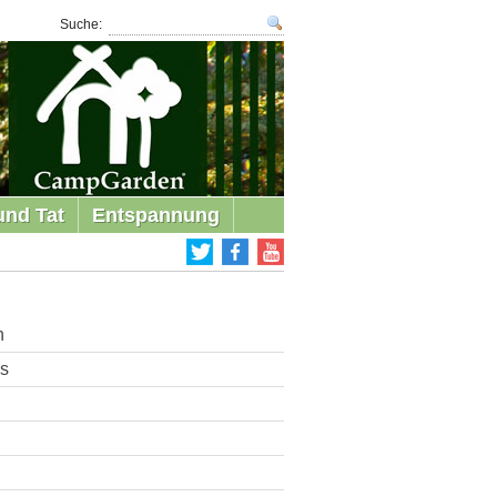
Suche:
und Tat
Entspannung
n
ns