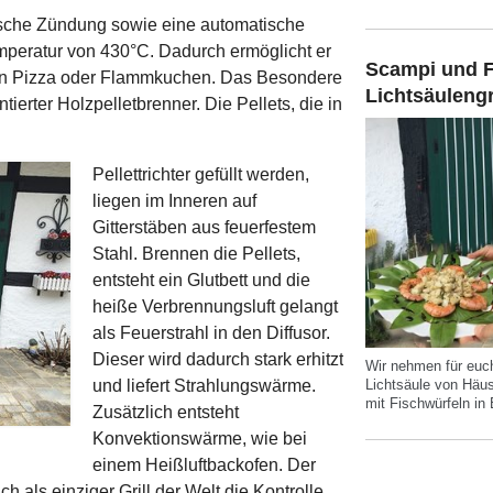
sche Zündung sowie eine automatische
mperatur von 430°C. Dadurch ermöglicht er
Scampi und F
on Pizza oder Flammkuchen. Das Besondere
Lichtsäulengr
tierter Holzpelletbrenner. Die Pellets, die in
Pellettrichter gefüllt werden,
liegen im Inneren auf
Gitterstäben aus feuerfestem
Stahl. Brennen die Pellets,
entsteht ein Glutbett und die
heiße Verbrennungsluft gelangt
als Feuerstrahl in den Diffusor.
Dieser wird dadurch stark erhitzt
Wir nehmen für euch
und liefert Strahlungswärme.
Lichtsäule von Häus
mit Fischwürfeln in
Zusätzlich entsteht
Konvektionswärme, wie bei
einem Heißluftbackofen. Der
h als einziger Grill der Welt die Kontrolle