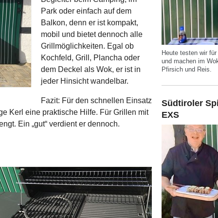
Park oder einfach auf dem
Balkon, denn er ist kompakt,
mobil und bietet dennoch alle
Grillmöglichkeiten. Egal ob
Heute testen wir fü
Kochfeld, Grill, Plancha oder
und machen im Wok 
dem Deckel als Wok, er ist in
Pfirsich und Reis.
jeder Hinsicht wandelbar.
Fazit: Für den schnellen Einsatz
Südtiroler S
ge Kerl eine praktische Hilfe. Für Grillen mit
EXS
engt. Ein „gut“ verdient er dennoch.
S