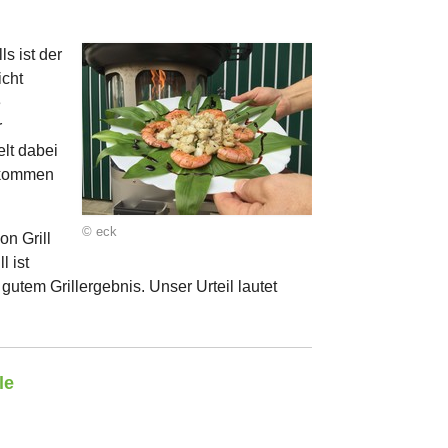
s ist der
icht
e
r
elt dabei
lkommen
© eck
on Grill
l ist
utem Grillergebnis. Unser Urteil lautet
le