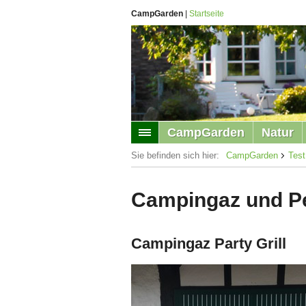
CampGarden
|
Startseite
CampGarden
Natur
Sie befinden sich hier:
CampGarden
Test
Campingaz und Pel
Campingaz Party Grill