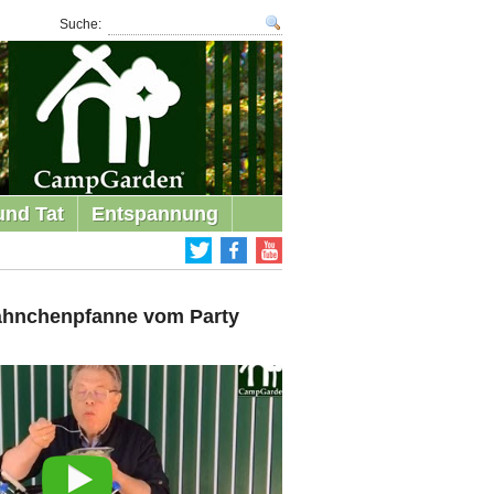
Suche:
und Tat
Entspannung
ähnchenpfanne vom Party