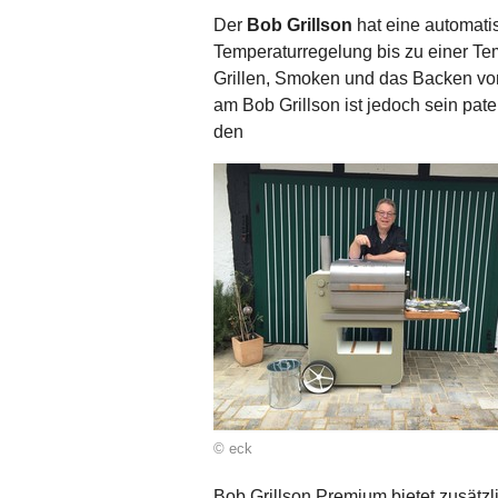
Der
Bob Grillson
hat eine automati
Temperaturregelung bis zu einer Te
Grillen, Smoken und das Backen v
am Bob Grillson ist jedoch sein paten
den
© eck
Bob Grillson Premium bietet zusätzlic