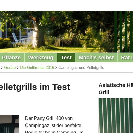
Pflanze
Werkzeug
Test
Mach's selbst
Rat 
Geräte
Die Grilltrends 2016
Campingaz und Pelletgrills
letgrills im Test
Asiatische H
Grill
Der Party Grill 400 von
Campingaz ist der perfekte
Begleiter beim Camping, im