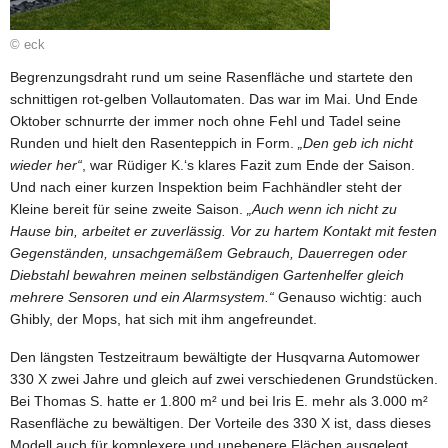
© eck
Begrenzungsdraht rund um seine Rasenfläche und startete den
schnittigen rot-gelben Vollautomaten. Das war im Mai. Und Ende
Oktober schnurrte der immer noch ohne Fehl und Tadel seine
Runden und hielt den Rasenteppich in Form.
„Den geb ich nicht
wieder her“
, war Rüdiger K.‘s klares Fazit zum Ende der Saison.
Und nach einer kurzen Inspektion beim Fachhändler steht der
Kleine bereit für seine zweite Saison.
„Auch wenn ich nicht zu
Hause bin, arbeitet er zuverlässig. Vor zu hartem Kontakt mit festen
Gegenständen, unsachgemäßem Gebrauch, Dauerregen oder
Diebstahl bewahren meinen selbständigen Gartenhelfer gleich
mehrere Sensoren und ein Alarmsystem.“
Genauso wichtig: auch
Ghibly, der Mops, hat sich mit ihm angefreundet.
Den längsten Testzeitraum bewältigte der Husqvarna Automower
330 X zwei Jahre und gleich auf zwei verschiedenen Grundstücken.
Bei Thomas S. hatte er 1.800 m² und bei Iris E. mehr als 3.000 m²
Rasenfläche zu bewältigen. Der Vorteile des 330 X ist, dass dieses
Modell auch für komplexere und unebenere Flächen ausgelegt