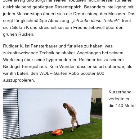
zuverlässig und sorgt mit seinem robusten Mulchmesser für einen
gleichbleibend gepflegten Rasenteppich. Besonders intelligent: mit
jedem Messerstopp ändert sich die Drehrichtung des Messers. Das
sorgt für gleichmäßige Abnutzung.
„Ich liebe diese Technik“
, freut
sich Stefan K und streichelt seinem Freund liebevoll über den
grünen Rücken.
Rüdiger K. ist Fensterbauer und für alles zu haben, was
zukunftsweisende Technik beinhaltet. Angefangen bei seinem
Werkzeug über seine hypermodernen Rechner bis zu seinem
Niedrigst-Energiehaus. Kein Wunder, dass er sofort dabei war, als
wir ihn baten, den WOLF-Garten Robo Scooter 600
auszuprobieren.
Kurzerhand
verlegte er
die 140 Meter